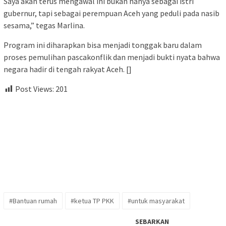
Saya akan terus mengawal ini bukan hanya sebagai istri
gubernur, tapi sebagai perempuan Aceh yang peduli pada nasib
sesama,” tegas Marlina.
Program ini diharapkan bisa menjadi tonggak baru dalam
proses pemulihan pascakonflik dan menjadi bukti nyata bahwa
negara hadir di tengah rakyat Aceh. []
Post Views:
201
#Bantuan rumah
#ketua TP PKK
#untuk masyarakat
SEBARKAN