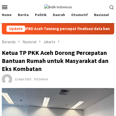
Loncat
Menu
ke
Mobile
konten
Home
Berita
Politik
Daerah
Otomotif
Nasional
BPBD Aceh Tamiang percepat finalisasi data bantuan stimula
Update
Beranda
Nasional
Jakarta
Ketua TP PKK Aceh Dorong Percepatan
Bantuan Rumah untuk Masyarakat dan
Eks Kombatan
12 April 2025
201 Dilihat