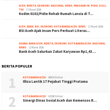
ACEH
,
BERITA
,
EKONOMI
,
NASIONAL
,
NEWS
,
PANGDAM IM
,
PIDIE
,
SIGLI
,
TNI
17 Maret 2026
Kodim 0102/Pidie Rehab Rumah Lansia di T…
ACEH
,
BANK
,
BSI
,
EKONOMI
,
KOTA BANDA ACEH
,
NEWS
17 Maret 2026
BSI Aceh Ajak Insan Pers Perkuat Literas…
AGAMA
,
BANK ACEH
,
BERITA
,
EKONOMI
,
KOTA BANDA ACEH
,
NASIONAL
,
NEWS
13 Maret 2026
Bank Aceh Salurkan Zakat Karyawan Rp1,43…
BERITA POPULER
1
KOTA BANDA ACEH
68854 Dilihat
Illiza Lantik 17 Pejabat Tinggi Pratama
2
KOTA BANDA ACEH
63198 Dilihat
Sinergi Dinas Sosial Aceh dan Kemensos R…