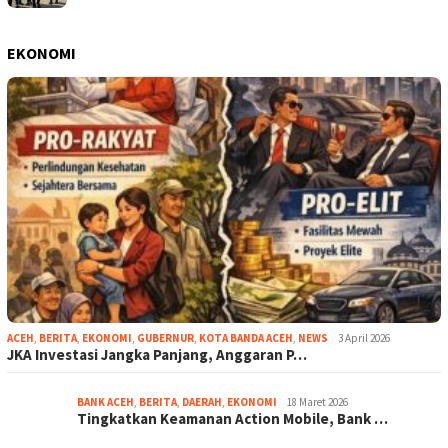
EKONOMI
ACEH
,
BERITA
,
EKONOMI
,
GUBERNUR
,
KOTA BANDA ACEH
,
NEWS
3 April 2026
JKA Investasi Jangka Panjang, Anggaran P…
BANK ACEH
,
BERITA
,
DAERAH
,
EKONOMI
18 Maret 2026
Tingkatkan Keamanan Action Mobile, Bank …