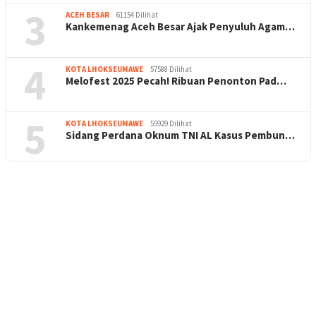
3
ACEH BESAR
61154 Dilihat
Kankemenag Aceh Besar Ajak Penyuluh Agam…
4
KOTA LHOKSEUMAWE
57588 Dilihat
Melofest 2025 Pecah! Ribuan Penonton Pad…
5
KOTA LHOKSEUMAWE
55929 Dilihat
Sidang Perdana Oknum TNI AL Kasus Pembun…