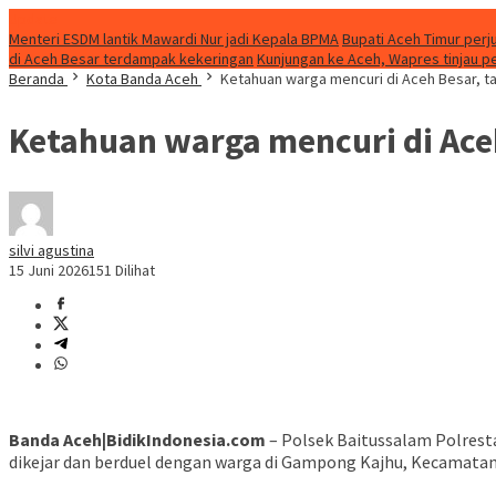
Update
Menteri ESDM lantik Mawardi Nur jadi Kepala BPMA
Bupati Aceh Timur perj
di Aceh Besar terdampak kekeringan
Kunjungan ke Aceh, Wapres tinjau p
Beranda
Kota Banda Aceh
Ketahuan warga mencuri di Aceh Besar, t
Ketahuan warga mencuri di Ace
silvi agustina
15 Juni 2026
151 Dilihat
Banda Aceh|BidikIndonesia.com
– Polsek Baitussalam Polres
dikejar dan berduel dengan warga di Gampong Kajhu, Kecamatan