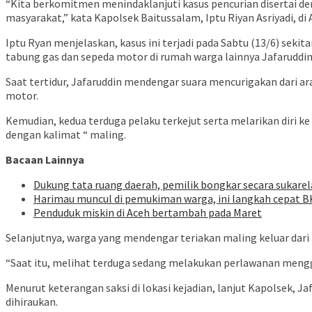
“Kita berkomitmen menindaklanjuti kasus pencurian disertai d
masyarakat,” kata Kapolsek Baitussalam, Iptu Riyan Asriyadi, di 
Iptu Ryan menjelaskan, kasus ini terjadi pada Sabtu (13/6) sekit
tabung gas dan sepeda motor di rumah warga lainnya Jafaruddin 
Saat tertidur, Jafaruddin mendengar suara mencurigakan dari a
motor.
Kemudian, kedua terduga pelaku terkejut serta melarikan diri k
dengan kalimat “ maling.
Bacaan Lainnya
Dukung tata ruang daerah, pemilik bongkar secara sukarela
Harimau muncul di pemukiman warga, ini langkah cepat 
Penduduk miskin di Aceh bertambah pada Maret
Selanjutnya, warga yang mendengar teriakan maling keluar dar
“Saat itu, melihat terduga sedang melakukan perlawanan meng
Menurut keterangan saksi di lokasi kejadian, lanjut Kapolsek,
dihiraukan.