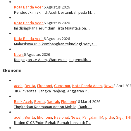
Kota Banda Aceh
6 Agustus 2026
Penduduk miskin di Aceh bertambah pada M…
Kota Banda Aceh
6 Agustus 2026
Ini disiapkan Perumdam Tirta Mountala pa…
Kota Banda Aceh
6 Agustus 2026
Mahasiswa USK kembangkan teknologi penya…
News
6 Agustus 2026
Kunjungan ke Aceh, Wapres tinjau pemulih…
Ekonomi
aceh
,
Berita
,
Ekonomi
,
Gubernur
,
Kota Banda Aceh
,
News
3 April 20
JKA Investasi Jangka Panjang, Anggaran P…
Bank Aceh
,
Berita
,
Daerah
,
Ekonomi
18 Maret 2026
Tingkatkan Keamanan Action Mobile, Bank …
aceh
,
Berita
,
Ekonomi
,
Nasional
,
News
,
Pangdam IM
,
pidie
,
Sigli
,
TNI
Kodim 0102/Pidie Rehab Rumah Lansia di T…