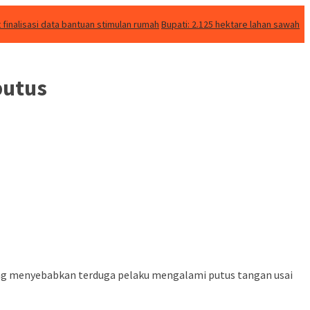
inalisasi data bantuan stimulan rumah
Bupati: 2.125 hektare lahan sawah
putus
ng menyebabkan terduga pelaku mengalami putus tangan usai