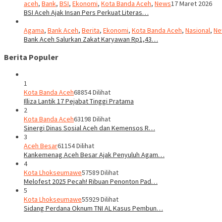
aceh
,
Bank
,
BSI
,
Ekonomi
,
Kota Banda Aceh
,
News
17 Maret 2026
BSI Aceh Ajak Insan Pers Perkuat Literas…
Agama
,
Bank Aceh
,
Berita
,
Ekonomi
,
Kota Banda Aceh
,
Nasional
,
Ne
Bank Aceh Salurkan Zakat Karyawan Rp1,43…
Berita Populer
1
Kota Banda Aceh
68854 Dilihat
Illiza Lantik 17 Pejabat Tinggi Pratama
2
Kota Banda Aceh
63198 Dilihat
Sinergi Dinas Sosial Aceh dan Kemensos R…
3
Aceh Besar
61154 Dilihat
Kankemenag Aceh Besar Ajak Penyuluh Agam…
4
Kota Lhokseumawe
57589 Dilihat
Melofest 2025 Pecah! Ribuan Penonton Pad…
5
Kota Lhokseumawe
55929 Dilihat
Sidang Perdana Oknum TNI AL Kasus Pembun…