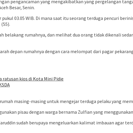
engan pengancaman yang mengakibatkan yang pergelangan tangan 
Aceh Besar, Senin.
ar pukul 03.05 WIB. Di mana saat itu seorang terduga pencuri beri
(55).
rah belakang rumahnya, dan melihat dua orang tidak dikenali se
e arah depan rumahnya dengan cara melompat dari pagar pekaranga
 ratusan kios di Kota Mini Pidie
BKSDA
i rumah masing-masing untuk mengejar terduga pelaku yang memb
gunakan pisau dengan warga bernama Zulfian yang menggunakan 
 Jafaruddin sudah berupaya mengeluarkan kalimat imbauan agar te