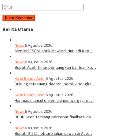
Berita Utama
News
6 Agustus 2026
Menteri ESDM lantik Mawardi Nur jadi Kep…
News
6 Agustus 2026
Bupati Aceh Timur perjuangkan bantuan ko…
Kota Banda Aceh
6 Agustus 2026
Dukung tata ruang daerah, pemilik bongka…
Kota Banda Aceh
6 Agustus 2026
Harimau muncul di pemukiman warga, ini l…
News
6 Agustus 2026
BPBD Aceh Tamiang percepat finalisasi da…
News
6 Agustus 2026
Bupati: 2.125 hektare lahan sawah di Ace…