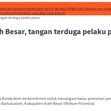
uangkan bantuan korban banjir Rp578,48 miliar
BPBD Aceh Tamiang percepat f
emulihan infrastruktur pascabencana di Aceh
angan terduga pelaku putus
h Besar, tangan terduga pelaku 
ta Banda Aceh berkomitmen untuk menangani kasus pencurian ya
 Baitussalam, Kabupaten Aceh Besar (Wilkum Polresta).