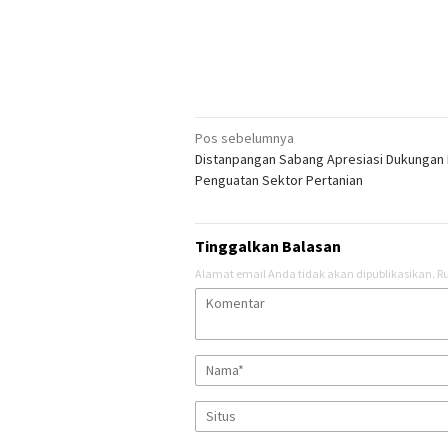
Navigasi
Pos sebelumnya
Distanpangan Sabang Apresiasi Dukungan 
pos
Penguatan Sektor Pertanian
Tinggalkan Balasan
Alamat email Anda tidak akan dipublikasikan.
Ru