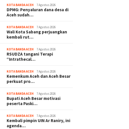
KOTA BANDA ACEH
7 Agustus 2026
DPMG: Penyaluran dana desa di
Aceh sudah…
KOTA BANDA ACEH
7 Agustus 2026
Wali Kota Sabang perjuangkan
kembali rut…
KOTA BANDA ACEH
7 Agustus 2026
RSUDZA tangani Terapi
“Intrathecal…
KOTA BANDA ACEH
7 Agustus 2026
Kemenkum Aceh dan Aceh Besar
perkuat pro…
KOTA BANDA ACEH
7 Agustus 2026
Bupati Aceh Besar motivasi
peserta Paski…
KOTA BANDA ACEH
7 Agustus 2026
Kembali pimpin UIN Ar Raniry, ini
agenda…