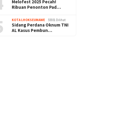
4
Melofest 2025 Pecah!
Ribuan Penonton Pad…
5
KOTA LHOKSEUMAWE
55931 Dilihat
Sidang Perdana Oknum TNI
AL Kasus Pembun…