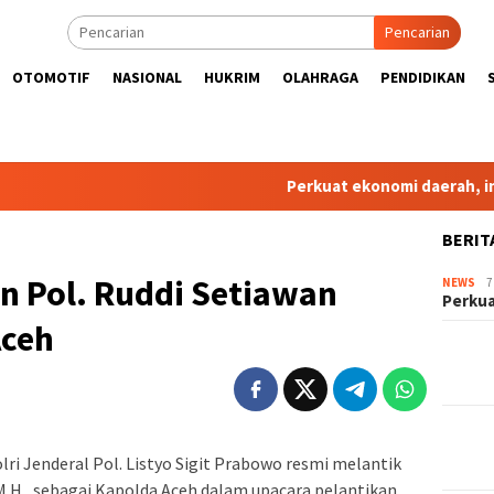
Pencarian
OTOMOTIF
NASIONAL
HUKRIM
OLAHRAGA
PENDIDIKAN
Perkuat ekonomi daerah, ini yang
BERIT
en Pol. Ruddi Setiawan
NEWS
7
Perkua
Aceh
lri Jenderal Pol. Listyo Sigit Prabowo resmi melantik
H., M.H., sebagai Kapolda Aceh dalam upacara pelantikan