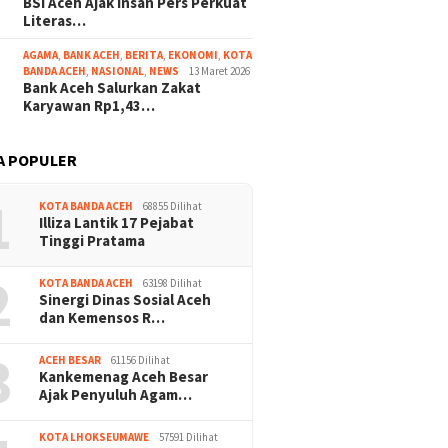
BSI Aceh Ajak Insan Pers Perkuat
Literas…
AGAMA
,
BANK ACEH
,
BERITA
,
EKONOMI
,
KOTA
BANDA ACEH
,
NASIONAL
,
NEWS
13 Maret 2026
Bank Aceh Salurkan Zakat
Karyawan Rp1,43…
A POPULER
1
KOTA BANDA ACEH
68855 Dilihat
Illiza Lantik 17 Pejabat
Tinggi Pratama
2
KOTA BANDA ACEH
63198 Dilihat
Sinergi Dinas Sosial Aceh
dan Kemensos R…
3
ACEH BESAR
61156 Dilihat
Kankemenag Aceh Besar
Ajak Penyuluh Agam…
KOTA LHOKSEUMAWE
57591 Dilihat