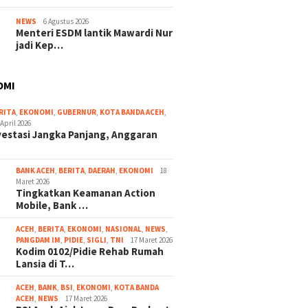
NEWS
6 Agustus 2026
Menteri ESDM lantik Mawardi Nur
jadi Kep…
OMI
RITA
,
EKONOMI
,
GUBERNUR
,
KOTA BANDA ACEH
,
 April 2026
vestasi Jangka Panjang, Anggaran
BANK ACEH
,
BERITA
,
DAERAH
,
EKONOMI
18
Maret 2026
Tingkatkan Keamanan Action
Mobile, Bank …
ACEH
,
BERITA
,
EKONOMI
,
NASIONAL
,
NEWS
,
PANGDAM IM
,
PIDIE
,
SIGLI
,
TNI
17 Maret 2026
Kodim 0102/Pidie Rehab Rumah
Lansia di T…
ACEH
,
BANK
,
BSI
,
EKONOMI
,
KOTA BANDA
ACEH
,
NEWS
17 Maret 2026