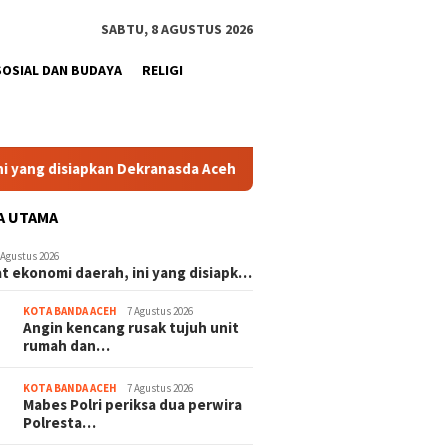
SABTU, 8 AGUSTUS 2026
SOSIAL DAN BUDAYA
RELIGI
 disiapkan Dekranasda Aceh Besar
Menteri ESDM lantik M
A UTAMA
 Agustus 2026
t ekonomi daerah, ini yang disiapk…
KOTA BANDA ACEH
7 Agustus 2026
Angin kencang rusak tujuh unit
rumah dan…
KOTA BANDA ACEH
7 Agustus 2026
Mabes Polri periksa dua perwira
Polresta…