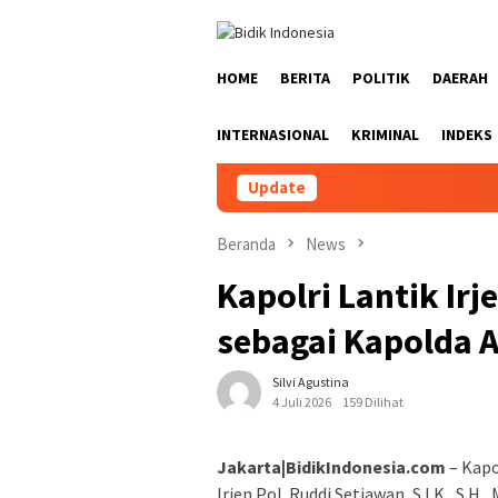
Loncat
ke
konten
HOME
BERITA
POLITIK
DAERAH
INTERNASIONAL
KRIMINAL
INDEKS
Update
Beranda
News
Kapolri Lantik Irj
sebagai Kapolda 
Silvi Agustina
4 Juli 2026
159 Dilihat
Jakarta|BidikIndonesia.com
– Kapo
Irjen Pol. Ruddi Setiawan, S.I.K., S.