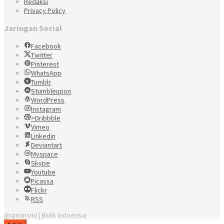
Redaksi
Privacy Policy
Jaringan Social
Facebook
Twitter
Pinterest
WhatsApp
Tumblr
Stumbleupon
WordPress
Instagram
>Dribbble
Vimeo
Linkedin
Deviantart
Myspace
Skype
Youtube
Picassa
Flickr
RSS
@qmansml | Bidik Indoensia