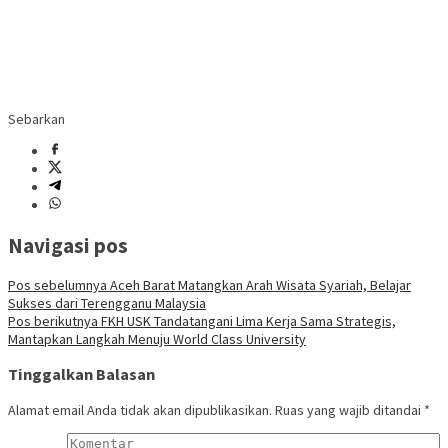
Sebarkan
Navigasi pos
Pos sebelumnya
Aceh Barat Matangkan Arah Wisata Syariah, Belajar
Sukses dari Terengganu Malaysia
Pos berikutnya
FKH USK Tandatangani Lima Kerja Sama Strategis,
Mantapkan Langkah Menuju World Class University
Tinggalkan Balasan
Alamat email Anda tidak akan dipublikasikan.
Ruas yang wajib ditandai
*