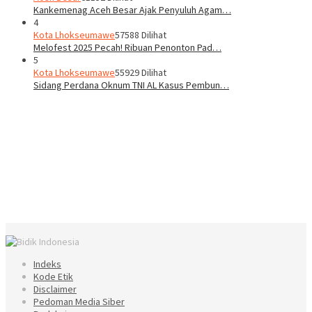
Kankemenag Aceh Besar Ajak Penyuluh Agam…
4
Kota Lhokseumawe
57588 Dilihat
Melofest 2025 Pecah! Ribuan Penonton Pad…
5
Kota Lhokseumawe
55929 Dilihat
Sidang Perdana Oknum TNI AL Kasus Pembun…
Indeks
Kode Etik
Disclaimer
Pedoman Media Siber