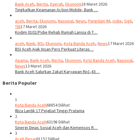
Bank Aceh
,
Berita
,
Daerah
,
Ekonomi
18 Maret 2026
Tingkatkan Keamanan Action Mobile, Bank …
aceh
,
Berita
,
Ekonomi
,
Nasional
,
News
,
Pangdam IM
,
pidie
,
Sigli
,
TNI
17 Maret 2026
Kodim 0102/Pidie Rehab Rumah Lansia di T…
aceh
,
Bank
,
BSI
,
Ekonomi
,
Kota Banda Aceh
,
News
17 Maret 2026
BSI Aceh Ajak Insan Pers Perkuat Literas…
Agama
,
Bank Aceh
,
Berita
,
Ekonomi
,
Kota Banda Aceh
,
Nasional
,
News
13 Maret 2026
Bank Aceh Salurkan Zakat Karyawan Rp1,43…
Berita Populer
1
Kota Banda Aceh
68854 Dilihat
Illiza Lantik 17 Pejabat Tinggi Pratama
2
Kota Banda Aceh
63198 Dilihat
Sinergi Dinas Sosial Aceh dan Kemensos R…
3
Aceh Besar
61152 Dilihat