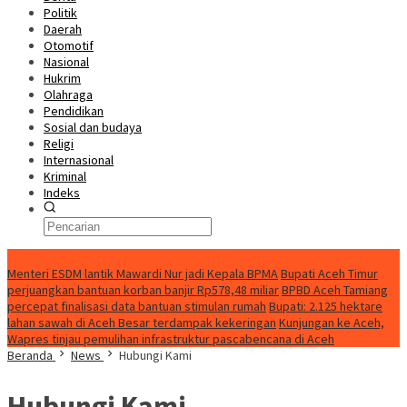
Politik
Daerah
Otomotif
Nasional
Hukrim
Olahraga
Pendidikan
Sosial dan budaya
Religi
Internasional
Kriminal
Indeks
Update
Menteri ESDM lantik Mawardi Nur jadi Kepala BPMA
Bupati Aceh Timur
perjuangkan bantuan korban banjir Rp578,48 miliar
BPBD Aceh Tamiang
percepat finalisasi data bantuan stimulan rumah
Bupati: 2.125 hektare
lahan sawah di Aceh Besar terdampak kekeringan
Kunjungan ke Aceh,
Wapres tinjau pemulihan infrastruktur pascabencana di Aceh
Beranda
News
Hubungi Kami
Hubungi Kami