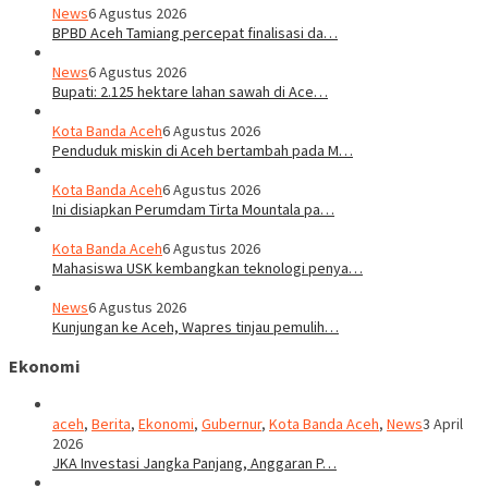
News
6 Agustus 2026
BPBD Aceh Tamiang percepat finalisasi da…
News
6 Agustus 2026
Bupati: 2.125 hektare lahan sawah di Ace…
Kota Banda Aceh
6 Agustus 2026
Penduduk miskin di Aceh bertambah pada M…
Kota Banda Aceh
6 Agustus 2026
Ini disiapkan Perumdam Tirta Mountala pa…
Kota Banda Aceh
6 Agustus 2026
Mahasiswa USK kembangkan teknologi penya…
News
6 Agustus 2026
Kunjungan ke Aceh, Wapres tinjau pemulih…
Ekonomi
aceh
,
Berita
,
Ekonomi
,
Gubernur
,
Kota Banda Aceh
,
News
3 April
2026
JKA Investasi Jangka Panjang, Anggaran P…