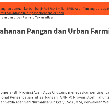
uangkan bantuan korban banjir Rp578,48 miliar
BPBD Aceh Tamiang percepat f
emulihan infrastruktur pascabencana di Aceh
ngan dan Urban Farming Tekan Inflasi
tahanan Pangan dan Urban Farmi
nesia (BI) Provinsi Aceh, Agus Chusaini, menegaskan pentingnya 
ional Pengendalian Inflasi Pangan (GNPIP) Provinsi Aceh Tahun 2
n Setda Aceh Sari Nurmalisa Sungkar, S.Sos., M.Si, Perwakilan Wa