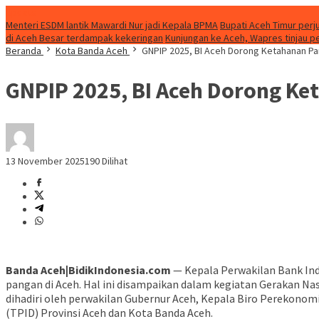
Update
Menteri ESDM lantik Mawardi Nur jadi Kepala BPMA
Bupati Aceh Timur perj
di Aceh Besar terdampak kekeringan
Kunjungan ke Aceh, Wapres tinjau p
Beranda
Kota Banda Aceh
GNPIP 2025, BI Aceh Dorong Ketahanan Pa
GNPIP 2025, BI Aceh Dorong Ke
13 November 2025
190 Dilihat
Banda Aceh|BidikIndonesia.com
— Kepala Perwakilan Bank Indo
pangan di Aceh. Hal ini disampaikan dalam kegiatan Gerakan Nas
dihadiri oleh perwakilan Gubernur Aceh, Kepala Biro Perekonomia
(TPID) Provinsi Aceh dan Kota Banda Aceh.