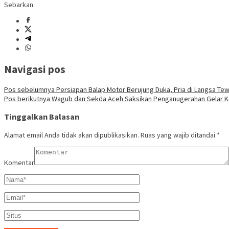
Sebarkan
Navigasi pos
Pos sebelumnya
Persiapan Balap Motor Berujung Duka, Pria di Langsa Tew
Pos berikutnya
Wagub dan Sekda Aceh Saksikan Penganugerahan Gelar Keh
Tinggalkan Balasan
Alamat email Anda tidak akan dipublikasikan.
Ruas yang wajib ditandai
*
Komentar