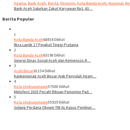
Agama
,
Bank Aceh
,
Berita
,
Ekonomi
,
Kota Banda Aceh
,
Nasional
,
Ne
Bank Aceh Salurkan Zakat Karyawan Rp1,43…
Berita Populer
1
Kota Banda Aceh
68854 Dilihat
Illiza Lantik 17 Pejabat Tinggi Pratama
2
Kota Banda Aceh
63198 Dilihat
Sinergi Dinas Sosial Aceh dan Kemensos R…
3
Aceh Besar
61154 Dilihat
Kankemenag Aceh Besar Ajak Penyuluh Agam…
4
Kota Lhokseumawe
57588 Dilihat
Melofest 2025 Pecah! Ribuan Penonton Pad…
5
Kota Lhokseumawe
55929 Dilihat
Sidang Perdana Oknum TNI AL Kasus Pembun…