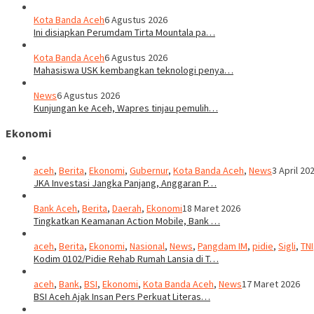
Kota Banda Aceh
6 Agustus 2026
Ini disiapkan Perumdam Tirta Mountala pa…
Kota Banda Aceh
6 Agustus 2026
Mahasiswa USK kembangkan teknologi penya…
News
6 Agustus 2026
Kunjungan ke Aceh, Wapres tinjau pemulih…
Ekonomi
aceh
,
Berita
,
Ekonomi
,
Gubernur
,
Kota Banda Aceh
,
News
3 April 20
JKA Investasi Jangka Panjang, Anggaran P…
Bank Aceh
,
Berita
,
Daerah
,
Ekonomi
18 Maret 2026
Tingkatkan Keamanan Action Mobile, Bank …
aceh
,
Berita
,
Ekonomi
,
Nasional
,
News
,
Pangdam IM
,
pidie
,
Sigli
,
TNI
Kodim 0102/Pidie Rehab Rumah Lansia di T…
aceh
,
Bank
,
BSI
,
Ekonomi
,
Kota Banda Aceh
,
News
17 Maret 2026
BSI Aceh Ajak Insan Pers Perkuat Literas…