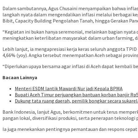
Dalam sambutannya, Agus Chusaini menyampaikan bahwa inflasi 
langkah nyata dalam mengendalikan inflasi melalui berbagai 
Bibit, Capacity Building Pengolahan Tanah, hingga Gerakan Pan
“Kegiatan ini bukan hanya seremonial, melainkan bagian nyata d
meningkatkan keterlibatan masyarakat dalam urban farming, dan
Lebih lanjut, ia mengapresiasi kerja keras seluruh anggota TPI
4,66% (yoy). Angka tersebut menempatkan Aceh sebagai provinsi 
“Diperlukan upaya bersama agar inflasi di Aceh dapat kembali b
Bacaan Lainnya
Menteri ESDM lantik Mawardi Nur jadi Kepala BPMA
Bupati Aceh Timur perjuangkan bantuan korban banjir Rp5
Dukung tata ruang daerah, pemilik bongkar secara sukarela
Bank Indonesia, lanjut Agus, berkomitmen untuk terus memper
pangan lokal, diversifikasi produksi, serta penerapan teknolog
Ia juga menekankan pentingnya pemantauan dan respons cepat ter