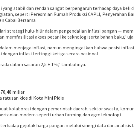
yang stabil dan rendah sangat berpengaruh terhadap daya beli d
kegiatan, seperti Peresmian Rumah Produksi CAPLI, Penyerahan 
en Cabai Bersama.
ari strategi hulu-hilir dalam pengendalian inflasi pangan — memp
 memfasilitasi akses petani ke teknologi serta bahan baku,” uja
D dalam menjaga inflasi, namun mengingatkan bahwa posisi inflasi
dengan inflasi tertinggi ketiga secara nasional.
erada dalam sasaran 2,5 ± 1%,” tambahnya.
78,48 miliar
 ratusan kios di Kota Mini Pidie
kuat kolaborasi dengan pemerintah daerah, sektor swasta, kom
i pertanian modern seperti urban farming dan agroteknologi.
hadap gejolak harga pangan melalui sinergi data dan analisis be