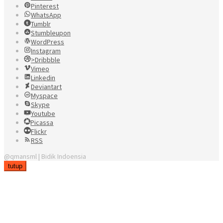
Pinterest
WhatsApp
Tumblr
Stumbleupon
WordPress
Instagram
>Dribbble
Vimeo
Linkedin
Deviantart
Myspace
Skype
Youtube
Picassa
Flickr
RSS
@qmansml | Bidik Indoensia
tutup