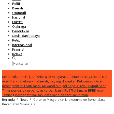
Politik
Daerah
Otomotif
Nasional
Hukrim
Olahraga
Pendidikan
Sosial dan budaya
Religi
Internasional
Kriminal
Indeks
Update
Setor zakat Rp10 juta, YARA ajak masyarakat tetap percaya Baitul Mal
Aceh
Perkuat ekonomi daerah, ini yang disiapkan Dekranasda Aceh
Besar
Menteri ESDM lantik Mawardi Nur jadi Kepala BPMA
Bupati Aceh
Timur perjuangkan bantuan korban banjir Rp578,48 miliar
BPBD Aceh
Tamiang percepat finalisasi data bantuan stimulan rumah
Beranda
News
Gerakan Masyarakat Lhokseumawe Bersih Sasar
Kecamatan Muara Dua