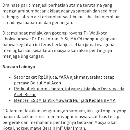
Drainase parit menjadi perhatian utama terutama yang
mengalami sumbatan akibat adanya sampah dan sedimen
sehingga aliran air terhambat saat hujan tiba dan membuat
terjadinya luapan air dan genangan.
Ditemui saat melakukan gotong-royong Pj. Walikota
Lhokseumawe Dr. Drs. Imran, M.Si, MA.Cd mengungkapkan
bahwa kegiatan ini terus berlanjut setiap jumatnya guna
meningkatkan kesadaran masyarakan akan pentingnya
menjaga lingkungan.
Bacaan Lainnya
Setor zakat Rp10 juta, YARA ajak masyarakat tetap
percaya Baitul Mal Aceh
Perkuat ekonomi daerah, ini yang disiapkan Dekranasda
Aceh Besar
Menteri ESDM lantik Mawardi Nur jadi Kepala BPMA
“Dalam melakukan pengurangan sampah, aksi gotong-royong
harus dilakukan terus-menerus agar masyarakat luas tetap
bergerak dan memahami pentingnya Gerakan Masyarakat
Kota Lhokseumawe Bersih ini” Ujar Imran.