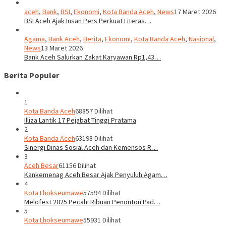
aceh
,
Bank
,
BSI
,
Ekonomi
,
Kota Banda Aceh
,
News
17 Maret 2026
BSI Aceh Ajak Insan Pers Perkuat Literas…
Agama
,
Bank Aceh
,
Berita
,
Ekonomi
,
Kota Banda Aceh
,
Nasional
,
News
13 Maret 2026
Bank Aceh Salurkan Zakat Karyawan Rp1,43…
Berita Populer
1
Kota Banda Aceh
68857 Dilihat
Illiza Lantik 17 Pejabat Tinggi Pratama
2
Kota Banda Aceh
63198 Dilihat
Sinergi Dinas Sosial Aceh dan Kemensos R…
3
Aceh Besar
61156 Dilihat
Kankemenag Aceh Besar Ajak Penyuluh Agam…
4
Kota Lhokseumawe
57594 Dilihat
Melofest 2025 Pecah! Ribuan Penonton Pad…
5
Kota Lhokseumawe
55931 Dilihat