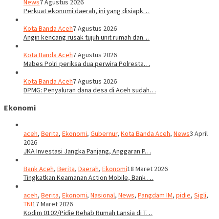
News
7 Agustus 2026
Perkuat ekonomi daerah, ini yang disiapk…
Kota Banda Aceh
7 Agustus 2026
Angin kencang rusak tujuh unit rumah dan…
Kota Banda Aceh
7 Agustus 2026
Mabes Polri periksa dua perwira Polresta…
Kota Banda Aceh
7 Agustus 2026
DPMG: Penyaluran dana desa di Aceh sudah…
Ekonomi
aceh
,
Berita
,
Ekonomi
,
Gubernur
,
Kota Banda Aceh
,
News
3 April
2026
JKA Investasi Jangka Panjang, Anggaran P…
Bank Aceh
,
Berita
,
Daerah
,
Ekonomi
18 Maret 2026
Tingkatkan Keamanan Action Mobile, Bank …
aceh
,
Berita
,
Ekonomi
,
Nasional
,
News
,
Pangdam IM
,
pidie
,
Sigli
,
TNI
17 Maret 2026
Kodim 0102/Pidie Rehab Rumah Lansia di T…