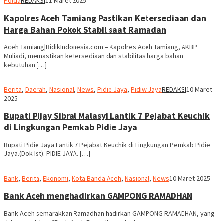
Polda
REDAKSI
11 Maret 2025
Kapolres Aceh Tamiang Pastikan Ketersediaan dan
Harga Bahan Pokok Stabil saat Ramadan
Aceh Tamiang|BidikIndonesia.com – Kapolres Aceh Tamiang, AKBP
Muliadi, memastikan ketersediaan dan stabilitas harga bahan
kebutuhan […]
Berita
,
Daerah
,
Nasional
,
News
,
Pidie Jaya
,
Pidiw Jaya
REDAKSI
10 Maret
2025
Bupati Pijay Sibral Malasyi Lantik 7 Pejabat Keuchik
di Lingkungan Pemkab Pidie Jaya
Bupati Pidie Jaya Lantik 7 Pejabat Keuchik di Lingkungan Pemkab Pidie
Jaya.(Dok Ist). PIDIE JAYA. […]
Bank
,
Berita
,
Ekonomi
,
Kota Banda Aceh
,
Nasional
,
News
10 Maret 2025
Bank Aceh menghadirkan GAMPONG RAMADHAN
Bank Aceh semarakkan Ramadhan hadirkan GAMPONG RAMADHAN, yang