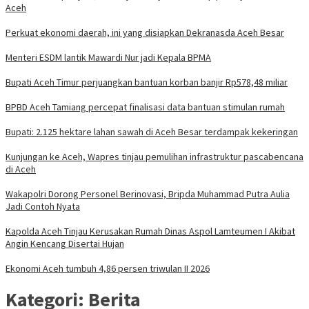
Aceh
Perkuat ekonomi daerah, ini yang disiapkan Dekranasda Aceh Besar
Menteri ESDM lantik Mawardi Nur jadi Kepala BPMA
Bupati Aceh Timur perjuangkan bantuan korban banjir Rp578,48 miliar
BPBD Aceh Tamiang percepat finalisasi data bantuan stimulan rumah
Bupati: 2.125 hektare lahan sawah di Aceh Besar terdampak kekeringan
Kunjungan ke Aceh, Wapres tinjau pemulihan infrastruktur pascabencana
di Aceh
Wakapolri Dorong Personel Berinovasi, Bripda Muhammad Putra Aulia
Jadi Contoh Nyata
Kapolda Aceh Tinjau Kerusakan Rumah Dinas Aspol Lamteumen I Akibat
Angin Kencang Disertai Hujan
Ekonomi Aceh tumbuh 4,86 persen triwulan II 2026
Kategori:
Berita