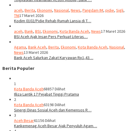
aceh
,
Berita
,
Ekonomi
,
Nasional
,
News
,
Pangdam IM
,
pidie
,
Sigli
,
TNI
17 Maret 2026
Kodim 0102/Pidie Rehab Rumah Lansia di T…
aceh
,
Bank
,
BSI
,
Ekonomi
,
Kota Banda Aceh
,
News
17 Maret 2026
BSI Aceh Ajak Insan Pers Perkuat Literas…
Agama
,
Bank Aceh
,
Berita
,
Ekonomi
,
Kota Banda Aceh
,
Nasional
,
News
13 Maret 2026
Bank Aceh Salurkan Zakat Karyawan Rp1,43…
Berita Populer
1
Kota Banda Aceh
68857 Dilihat
Illiza Lantik 17 Pejabat Tinggi Pratama
2
Kota Banda Aceh
63198 Dilihat
Sinergi Dinas Sosial Aceh dan Kemensos R…
3
Aceh Besar
61156 Dilihat
Kankemenag Aceh Besar Ajak Penyuluh Agam…