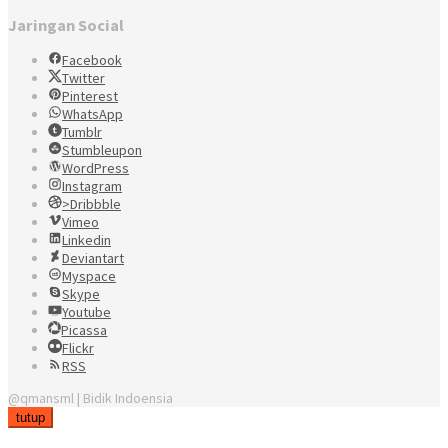
Jaringan Social
Facebook
Twitter
Pinterest
WhatsApp
Tumblr
Stumbleupon
WordPress
Instagram
>Dribbble
Vimeo
Linkedin
Deviantart
Myspace
Skype
Youtube
Picassa
Flickr
RSS
@qmansml | Bidik Indoensia
tutup