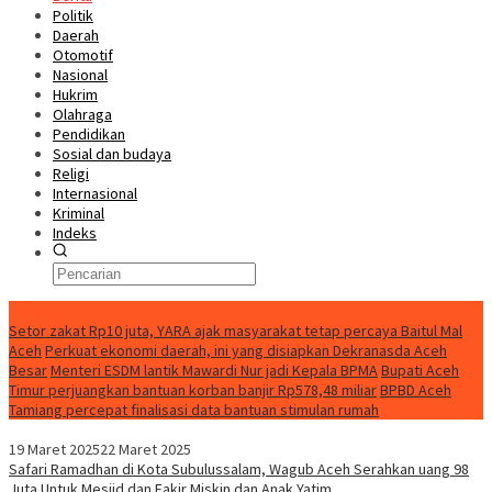
Politik
Daerah
Otomotif
Nasional
Hukrim
Olahraga
Pendidikan
Sosial dan budaya
Religi
Internasional
Kriminal
Indeks
Update
Setor zakat Rp10 juta, YARA ajak masyarakat tetap percaya Baitul Mal
Aceh
Perkuat ekonomi daerah, ini yang disiapkan Dekranasda Aceh
Besar
Menteri ESDM lantik Mawardi Nur jadi Kepala BPMA
Bupati Aceh
Timur perjuangkan bantuan korban banjir Rp578,48 miliar
BPBD Aceh
Tamiang percepat finalisasi data bantuan stimulan rumah
19 Maret 2025
22 Maret 2025
Safari Ramadhan di Kota Subulussalam, Wagub Aceh Serahkan uang 98
Juta Untuk Mesjid dan Fakir Miskin dan Anak Yatim