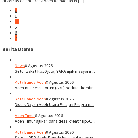
di kemas dalam “Bank Aceh Ramadhan in […]
«
1
…
5
6
7
Berita Utama
News
8 Agustus 2026
Setor zakat Rp10 juta, YARA ajak masyara…
Kota Banda Aceh
8 Agustus 2026
Aceh Business Forum (ABF) perkuat kemitr…
Kota Banda Aceh
8 Agustus 2026
Disdik Dayah Aceh Utara Pelajari Program…
Aceh Timur
8 Agustus 2026
Aceh Timur ajukan dana desa kreatif Rp50…
Kota Banda Aceh
8 Agustus 2026
Satgas PRR Aceh: Pemda bisa usul pekerja…