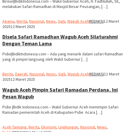
Bireun|BidikIndonesia.com – Wakil Gubernur Aceh, H. Fadhlullah, SE,
melakukan Safari Ramadhan di Masjid Besar Peusangan, […]
Agama
,
Berita
,
Nasional
,
News
,
Sigli
,
Wagub Aceh
REDAKSI
12 Maret
2025
12 Maret 2025
Disela Safari Ramadhan Wagub Aceh Silaturahmi
Dengan Teman Lama
Pidie|BidikIndonesia.com – Ada yang menarik dalam safari Ramadhan
yang di pimpin langsung oleh Wakil Gubernur […]
Berita
,
Daerah
,
Nasional
,
News
,
Sigli
,
Wagub Aceh
REDAKSI
11 Maret
2025
12 Maret 2025
Wagub Aceh Pimpin Safari Ramadan Perdana, Ini
Pesan Wagub
Pidie |Bidik Indonesia.com.– Wakil Gubernur Aceh memimpin Safari
Ramadan pemerintah Aceh di Kabupaten Pidie Acara […]
Aceh Tamiang
,
Berita
,
Ekonomi
,
Lingkungan
,
Nasional
,
News
,