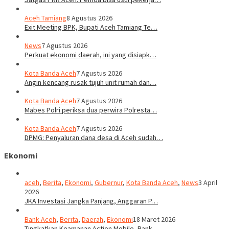
Aceh Tamiang
8 Agustus 2026
Exit Meeting BPK, Bupati Aceh Tamiang Te…
News
7 Agustus 2026
Perkuat ekonomi daerah, ini yang disiapk…
Kota Banda Aceh
7 Agustus 2026
Angin kencang rusak tujuh unit rumah dan…
Kota Banda Aceh
7 Agustus 2026
Mabes Polri periksa dua perwira Polresta…
Kota Banda Aceh
7 Agustus 2026
DPMG: Penyaluran dana desa di Aceh sudah…
Ekonomi
aceh
,
Berita
,
Ekonomi
,
Gubernur
,
Kota Banda Aceh
,
News
3 April
2026
JKA Investasi Jangka Panjang, Anggaran P…
Bank Aceh
,
Berita
,
Daerah
,
Ekonomi
18 Maret 2026
Tingkatkan Keamanan Action Mobile, Bank …