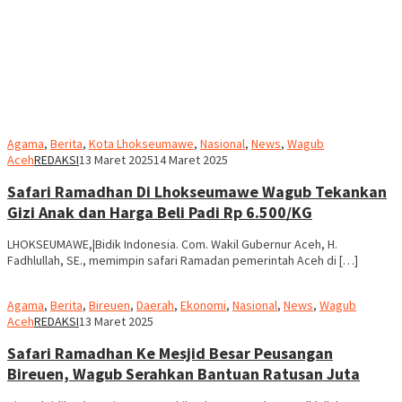
Agama
,
Berita
,
Kota Lhokseumawe
,
Nasional
,
News
,
Wagub
Aceh
REDAKSI
13 Maret 2025
14 Maret 2025
Safari Ramadhan Di Lhokseumawe Wagub Tekankan
Gizi Anak dan Harga Beli Padi Rp 6.500/KG
LHOKSEUMAWE,|Bidik Indonesia. Com. Wakil Gubernur Aceh, H.
Fadhlullah, SE., memimpin safari Ramadan pemerintah Aceh di […]
Agama
,
Berita
,
Bireuen
,
Daerah
,
Ekonomi
,
Nasional
,
News
,
Wagub
Aceh
REDAKSI
13 Maret 2025
Safari Ramadhan Ke Mesjid Besar Peusangan
Bireuen, Wagub Serahkan Bantuan Ratusan Juta