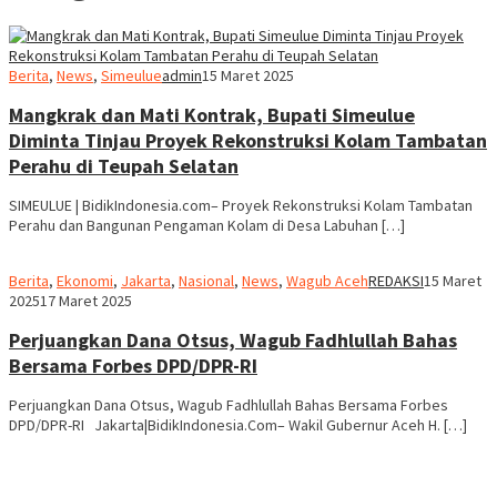
Berita
,
News
,
Simeulue
admin
15 Maret 2025
Mangkrak dan Mati Kontrak, Bupati Simeulue
Diminta Tinjau Proyek Rekonstruksi Kolam Tambatan
Perahu di Teupah Selatan
SIMEULUE | BidikIndonesia.com– Proyek Rekonstruksi Kolam Tambatan
Perahu dan Bangunan Pengaman Kolam di Desa Labuhan […]
Berita
,
Ekonomi
,
Jakarta
,
Nasional
,
News
,
Wagub Aceh
REDAKSI
15 Maret
2025
17 Maret 2025
Perjuangkan Dana Otsus, Wagub Fadhlullah Bahas
Bersama Forbes DPD/DPR-RI
Perjuangkan Dana Otsus, Wagub Fadhlullah Bahas Bersama Forbes
DPD/DPR-RI Jakarta|BidikIndonesia.Com– Wakil Gubernur Aceh H. […]