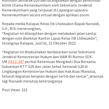
Kumham Semarak G20 dan dirangkaikan dengan peresmian
klinik Utama Kemenkumham oleh Sekretaris Jenderal
Kemenkumham yang terpusat di Lapangan upacara
Kemenkumham secara virtual dengan aplikasi zoom.
Kepada media Kalapas Kelas IIb Lhoksukon Bapak Yusnaidi,
S.H., M.Si menerangkan,
“Kegiatan ini dilanjutkan dengan melakukan jalan santai
dengan rute disekitar Kantor Lapas Kelas IIB Lhôksukôn”,
terangnya Kalapas, Jum’at, 21 Oktober 2022
“Kegiatan ini dilaksanakan berdasarkan surat Sekretaris
Jenderal Kementerian Hukum dan HAM RI Nomor SEK-
UM.
04.02-347
perihal Ketentuan Mengikuti Doa Bersama
Sukseskan KTT G20 dan Jalan Sehat Semarak G20 di
Lingkungan Kementerian Hukum dan Hak Asasi Manusia,
Seluruh kegiatan berjalan dengan tertib dan lancar”, jelasnya
lagi Yusnaidi menutup keteranganya.
Post Views:
323