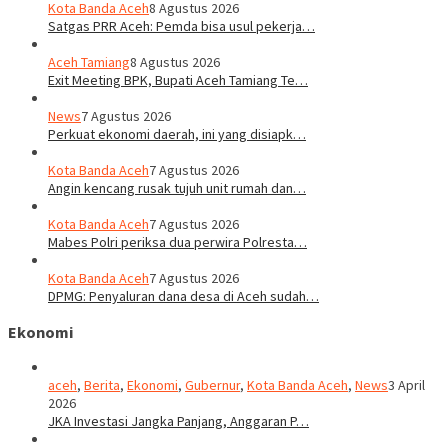
Kota Banda Aceh
8 Agustus 2026
Satgas PRR Aceh: Pemda bisa usul pekerja…
Aceh Tamiang
8 Agustus 2026
Exit Meeting BPK, Bupati Aceh Tamiang Te…
News
7 Agustus 2026
Perkuat ekonomi daerah, ini yang disiapk…
Kota Banda Aceh
7 Agustus 2026
Angin kencang rusak tujuh unit rumah dan…
Kota Banda Aceh
7 Agustus 2026
Mabes Polri periksa dua perwira Polresta…
Kota Banda Aceh
7 Agustus 2026
DPMG: Penyaluran dana desa di Aceh sudah…
Ekonomi
aceh
,
Berita
,
Ekonomi
,
Gubernur
,
Kota Banda Aceh
,
News
3 April
2026
JKA Investasi Jangka Panjang, Anggaran P…