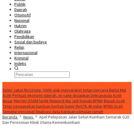
Politik
Daerah
Otomotif
Nasional
Hukrim
Olahraga
Pendidikan
Sosial dan budaya
Religi
Internasional
Kriminal
Indeks
Update
Setor zakat Rp10 juta, YARA ajak masyarakat tetap percaya Baitul Mal
Aceh
Perkuat ekonomi daerah, ini yang disiapkan Dekranasda Aceh
Besar
Menteri ESDM lantik Mawardi Nur jadi Kepala BPMA
Bupati Aceh
Timur perjuangkan bantuan korban banjir Rp578,48 miliar
BPBD Aceh
Tamiang percepat finalisasi data bantuan stimulan rumah
Beranda
News
Apel Pelepasan Jalan Sehat Kumham Semarak G20
Dan Peresmian Klinik Utama Kemenkumham