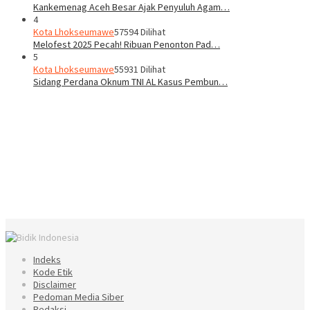
Kankemenag Aceh Besar Ajak Penyuluh Agam…
4
Kota Lhokseumawe
57594 Dilihat
Melofest 2025 Pecah! Ribuan Penonton Pad…
5
Kota Lhokseumawe
55931 Dilihat
Sidang Perdana Oknum TNI AL Kasus Pembun…
Indeks
Kode Etik
Disclaimer
Pedoman Media Siber
Redaksi