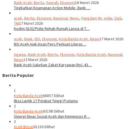
Bank Aceh
,
Berita
,
Daerah
,
Ekonomi
18 Maret 2026
Tingkatkan Keamanan Action Mobile, Bank …
aceh
,
Berita
,
Ekonomi
,
Nasional
,
News
,
Pangdam IM
,
pidie
,
Sigli
,
TNI
17 Maret 2026
Kodim 0102/Pidie Rehab Rumah Lansia di T…
aceh
,
Bank
,
BSI
,
Ekonomi
,
Kota Banda Aceh
,
News
17 Maret 2026
BSI Aceh Ajak Insan Pers Perkuat Literas…
Agama
,
Bank Aceh
,
Berita
,
Ekonomi
,
Kota Banda Aceh
,
Nasional
,
News
13 Maret 2026
Bank Aceh Salurkan Zakat Karyawan Rp1,43…
Berita Populer
1
Kota Banda Aceh
68857 Dilihat
Illiza Lantik 17 Pejabat Tinggi Pratama
2
Kota Banda Aceh
63198 Dilihat
Sinergi Dinas Sosial Aceh dan Kemensos R…
3
Aceh Besar
61156 Dilihat