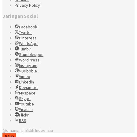
Privacy Policy
Jaringan Social
Facebook
Twitter
Pinterest
WhatsApp
Tumblr
Stumbleupon
WordPress
Instagram
>Dribbble
Vimeo
Linkedin
Deviantart
Myspace
Skype
Youtube
Picassa
Flickr
RSS
@qmansml | Bidik Indoensia
tutup