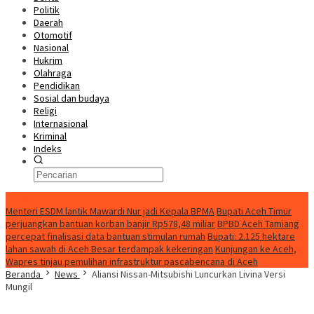
Politik
Daerah
Otomotif
Nasional
Hukrim
Olahraga
Pendidikan
Sosial dan budaya
Religi
Internasional
Kriminal
Indeks
Update
Menteri ESDM lantik Mawardi Nur jadi Kepala BPMA
Bupati Aceh Timur
perjuangkan bantuan korban banjir Rp578,48 miliar
BPBD Aceh Tamiang
percepat finalisasi data bantuan stimulan rumah
Bupati: 2.125 hektare
lahan sawah di Aceh Besar terdampak kekeringan
Kunjungan ke Aceh,
Wapres tinjau pemulihan infrastruktur pascabencana di Aceh
Beranda
News
Aliansi Nissan-Mitsubishi Luncurkan Livina Versi
Mungil