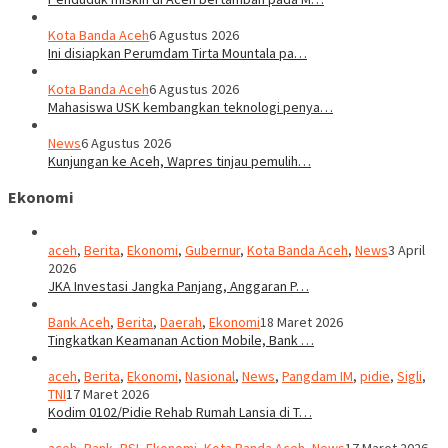
Kota Banda Aceh
6 Agustus 2026
Ini disiapkan Perumdam Tirta Mountala pa…
Kota Banda Aceh
6 Agustus 2026
Mahasiswa USK kembangkan teknologi penya…
News
6 Agustus 2026
Kunjungan ke Aceh, Wapres tinjau pemulih…
Ekonomi
aceh
,
Berita
,
Ekonomi
,
Gubernur
,
Kota Banda Aceh
,
News
3 April
2026
JKA Investasi Jangka Panjang, Anggaran P…
Bank Aceh
,
Berita
,
Daerah
,
Ekonomi
18 Maret 2026
Tingkatkan Keamanan Action Mobile, Bank …
aceh
,
Berita
,
Ekonomi
,
Nasional
,
News
,
Pangdam IM
,
pidie
,
Sigli
,
TNI
17 Maret 2026
Kodim 0102/Pidie Rehab Rumah Lansia di T…
aceh
,
Bank
,
BSI
,
Ekonomi
,
Kota Banda Aceh
,
News
17 Maret 2026