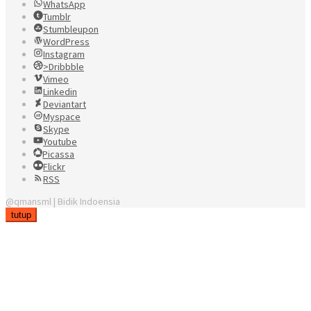
WhatsApp
Tumblr
Stumbleupon
WordPress
Instagram
>Dribbble
Vimeo
Linkedin
Deviantart
Myspace
Skype
Youtube
Picassa
Flickr
RSS
@qmansml | Bidik Indoensia
tutup