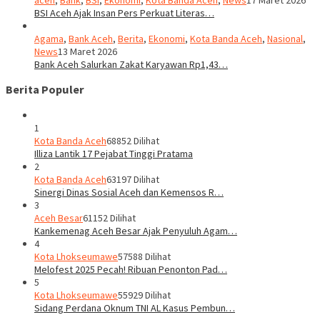
BSI Aceh Ajak Insan Pers Perkuat Literas…
Agama
,
Bank Aceh
,
Berita
,
Ekonomi
,
Kota Banda Aceh
,
Nasional
,
News
13 Maret 2026
Bank Aceh Salurkan Zakat Karyawan Rp1,43…
Berita Populer
1
Kota Banda Aceh
68852 Dilihat
Illiza Lantik 17 Pejabat Tinggi Pratama
2
Kota Banda Aceh
63197 Dilihat
Sinergi Dinas Sosial Aceh dan Kemensos R…
3
Aceh Besar
61152 Dilihat
Kankemenag Aceh Besar Ajak Penyuluh Agam…
4
Kota Lhokseumawe
57588 Dilihat
Melofest 2025 Pecah! Ribuan Penonton Pad…
5
Kota Lhokseumawe
55929 Dilihat
Sidang Perdana Oknum TNI AL Kasus Pembun…