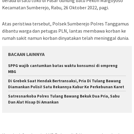
berada di satu toko di Pasar Gunung batu Pekon Margoyoso
Kecamatan Sumberejo, Rabu, 26 Oktober 2022, pagi.
Atas peristiwa tersebut, Polsek Sumberejo Polres Tanggamus
dibantu warga dan petugas PLN, lantas membawa korban ke
rumah sakit namun korban dinyatakan telah meninggal dunia.
BACAAN LAINNYA
SPPG wajib cantumkan batas waktu konsumsi di ompreng
MBG
Di Grebek Saat Hendak Bertransaksi, Pria Di Tulang Bawang
Diamankan Polisi! Satu Rekannya Kabur Ke Perkebunan Karet
Satresnarkoba Polres Tulang Bawang Bekuk Dua Pria, Sabu
Dan Alat Hisap Di Amankan