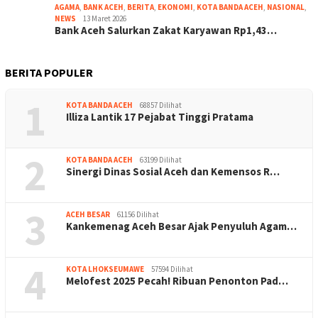
AGAMA
,
BANK ACEH
,
BERITA
,
EKONOMI
,
KOTA BANDA ACEH
,
NASIONAL
,
NEWS
13 Maret 2026
Bank Aceh Salurkan Zakat Karyawan Rp1,43…
BERITA POPULER
1
KOTA BANDA ACEH
68857 Dilihat
Illiza Lantik 17 Pejabat Tinggi Pratama
2
KOTA BANDA ACEH
63199 Dilihat
Sinergi Dinas Sosial Aceh dan Kemensos R…
3
ACEH BESAR
61156 Dilihat
Kankemenag Aceh Besar Ajak Penyuluh Agam…
4
KOTA LHOKSEUMAWE
57594 Dilihat
Melofest 2025 Pecah! Ribuan Penonton Pad…