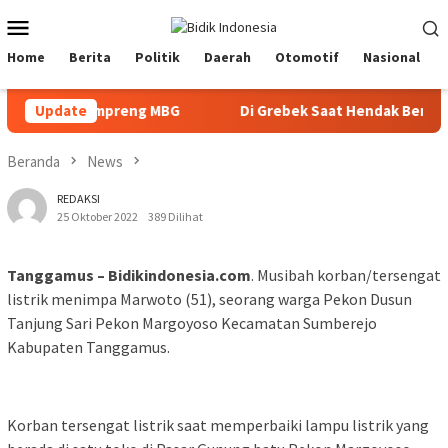
Loncat
Menu
ke
Mobile
konten
Home
Berita
Politik
Daerah
Otomotif
Nasional
msi di ompreng MBG
Update
Di Grebek Saat Hendak Bertransaksi
Beranda
News
REDAKSI
25 Oktober 2022
389 Dilihat
Tanggamus – Bidikindonesia.com
. Musibah korban/tersengat
listrik menimpa Marwoto (51), seorang warga Pekon Dusun
Tanjung Sari Pekon Margoyoso Kecamatan Sumberejo
Kabupaten Tanggamus.
Korban tersengat listrik saat memperbaiki lampu listrik yang