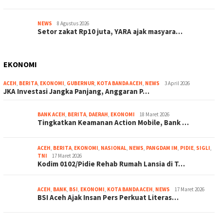
NEWS
8 Agustus 2026
Setor zakat Rp10 juta, YARA ajak masyara…
EKONOMI
ACEH
,
BERITA
,
EKONOMI
,
GUBERNUR
,
KOTA BANDA ACEH
,
NEWS
3 April 2026
JKA Investasi Jangka Panjang, Anggaran P…
BANK ACEH
,
BERITA
,
DAERAH
,
EKONOMI
18 Maret 2026
Tingkatkan Keamanan Action Mobile, Bank …
ACEH
,
BERITA
,
EKONOMI
,
NASIONAL
,
NEWS
,
PANGDAM IM
,
PIDIE
,
SIGLI
,
TNI
17 Maret 2026
Kodim 0102/Pidie Rehab Rumah Lansia di T…
ACEH
,
BANK
,
BSI
,
EKONOMI
,
KOTA BANDA ACEH
,
NEWS
17 Maret 2026
BSI Aceh Ajak Insan Pers Perkuat Literas…