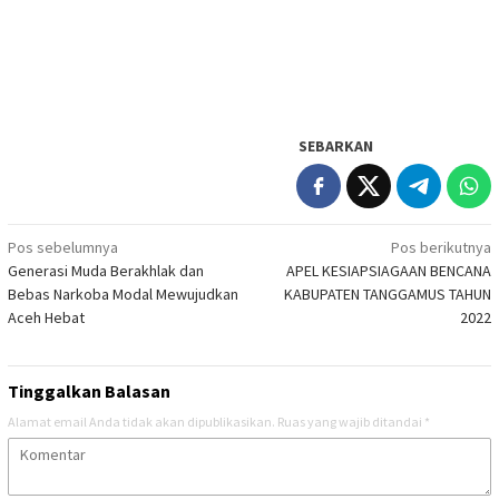
SEBARKAN
Navigasi
Pos sebelumnya
Pos berikutnya
Generasi Muda Berakhlak dan
APEL KESIAPSIAGAAN BENCANA
pos
Bebas Narkoba Modal Mewujudkan
KABUPATEN TANGGAMUS TAHUN
Aceh Hebat
2022
Tinggalkan Balasan
Alamat email Anda tidak akan dipublikasikan.
Ruas yang wajib ditandai
*