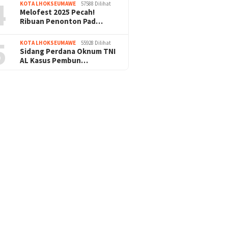
4
KOTA LHOKSEUMAWE
57588 Dilihat
Melofest 2025 Pecah!
Ribuan Penonton Pad…
5
KOTA LHOKSEUMAWE
55928 Dilihat
Sidang Perdana Oknum TNI
AL Kasus Pembun…