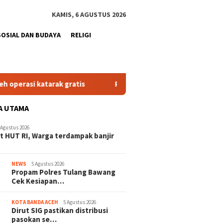
KAMIS, 6 AGUSTUS 2026
SOSIAL DAN BUDAYA
RELIGI
i katarak gratis
Propam Polres Tulang Bawang Cek Kesia
A UTAMA
 Agustus 2026
 HUT RI, Warga terdampak banjir
NEWS
5 Agustus 2026
Propam Polres Tulang Bawang
Cek Kesiapan…
KOTA BANDA ACEH
5 Agustus 2026
Dirut SIG pastikan distribusi
pasokan se…