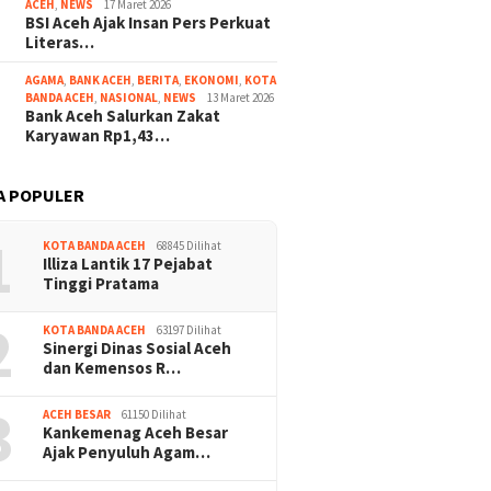
ACEH
,
NEWS
17 Maret 2026
BSI Aceh Ajak Insan Pers Perkuat
Literas…
AGAMA
,
BANK ACEH
,
BERITA
,
EKONOMI
,
KOTA
BANDA ACEH
,
NASIONAL
,
NEWS
13 Maret 2026
Bank Aceh Salurkan Zakat
Karyawan Rp1,43…
A POPULER
1
KOTA BANDA ACEH
68845 Dilihat
Illiza Lantik 17 Pejabat
Tinggi Pratama
2
KOTA BANDA ACEH
63197 Dilihat
Sinergi Dinas Sosial Aceh
dan Kemensos R…
3
ACEH BESAR
61150 Dilihat
Kankemenag Aceh Besar
Ajak Penyuluh Agam…