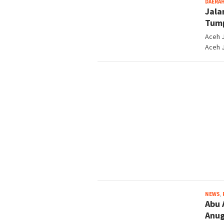
DAERA
Jala
Tum
Aceh J
Aceh 
NEWS
,
Abu 
Anug