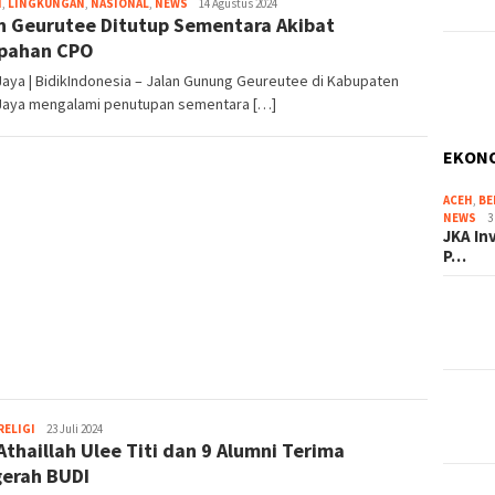
H
,
LINGKUNGAN
,
NASIONAL
,
NEWS
14 Agustus 2024
n Geurutee Ditutup Sementara Akibat
pahan CPO
aya | BidikIndonesia – Jalan Gunung Geureutee di Kabupaten
Jaya mengalami penutupan sementara […]
EKON
ACEH
,
BE
NEWS
3
JKA In
P…
RELIGI
REDAKSI
23 Juli 2024
Athaillah Ulee Titi dan 9 Alumni Terima
erah BUDI