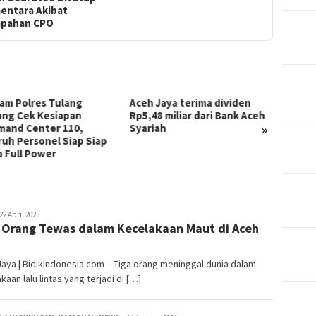
entara Akibat
pahan CPO
ng
Aceh Jaya terima dividen
Kejaksaan Negeri W
an
Rp5,48 miliar dari Bank Aceh
Lakukan Penggeleda
»
0,
Syariah
Dinas Sosial untuk Da
ap Siap
Dugaan Penyimpang
Program PKH
22 April 2025
 Orang Tewas dalam Kecelakaan Maut di Aceh
aya | BidikIndonesia.com – Tiga orang meninggal dunia dalam
kaan lalu lintas yang terjadi di […]