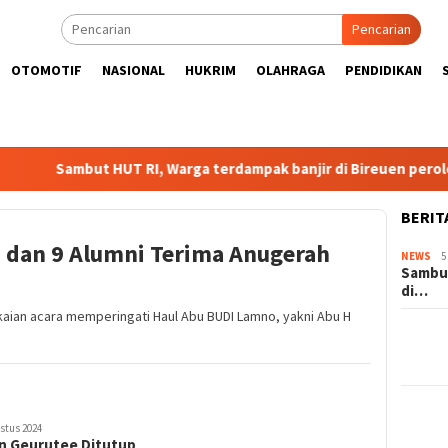
Pencarian
OTOMOTIF
NASIONAL
HUKRIM
OLAHRAGA
PENDIDIKAN
Sambut HUT RI, Warga terdampak banjir di Bireuen peroleh operas
BERIT
ti dan 9 Alumni Terima Anugerah
NEWS
5
Sambut
di…
kaian acara memperingati Haul Abu BUDI Lamno, yakni Abu H
stus 2024
an Geurutee Ditutup