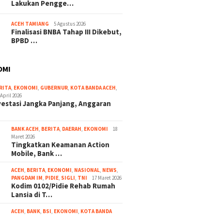
Lakukan Pengge…
ACEH TAMIANG
5 Agustus 2026
Finalisasi BNBA Tahap III Dikebut,
BPBD …
OMI
RITA
,
EKONOMI
,
GUBERNUR
,
KOTA BANDA ACEH
,
 April 2026
vestasi Jangka Panjang, Anggaran
BANK ACEH
,
BERITA
,
DAERAH
,
EKONOMI
18
Maret 2026
Tingkatkan Keamanan Action
Mobile, Bank …
ACEH
,
BERITA
,
EKONOMI
,
NASIONAL
,
NEWS
,
PANGDAM IM
,
PIDIE
,
SIGLI
,
TNI
17 Maret 2026
Kodim 0102/Pidie Rehab Rumah
Lansia di T…
ACEH
,
BANK
,
BSI
,
EKONOMI
,
KOTA BANDA