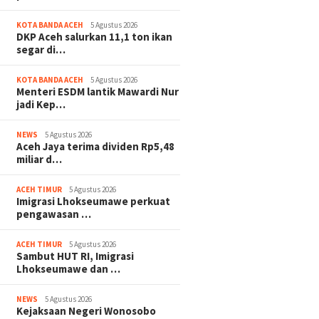
KOTA BANDA ACEH
5 Agustus 2026
DKP Aceh salurkan 11,1 ton ikan
segar di…
KOTA BANDA ACEH
5 Agustus 2026
Menteri ESDM lantik Mawardi Nur
onosobo
Tim Relawan Gemantara
Tanggap Kekeringan,
jadi Kep…
han di
Banda Aceh Dampingi Eks
Tirta Mountala Suplai 
lami
Napza Cairkan Bantuan dan
Ribu Liter Air dalam S
NEWS
5 Agustus 2026
an
Belanja Peralatan Usaha
Aceh Jaya terima dividen Rp5,48
miliar d…
ACEH TIMUR
5 Agustus 2026
Imigrasi Lhokseumawe perkuat
pengawasan …
ACEH TIMUR
5 Agustus 2026
Sambut HUT RI, Imigrasi
Lhokseumawe dan …
NEWS
5 Agustus 2026
Kejaksaan Negeri Wonosobo