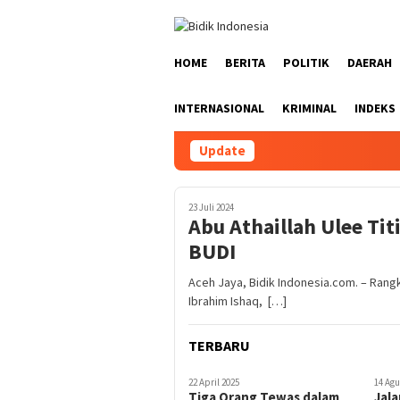
Loncat
ke
konten
HOME
BERITA
POLITIK
DAERAH
INTERNASIONAL
KRIMINAL
INDEKS
Update
23 Juli 2024
Abu Athaillah Ulee Ti
BUDI
Aceh Jaya, Bidik Indonesia.com. – Rang
Ibrahim Ishaq, […]
TERBARU
22 April 2025
14 Agu
Tiga Orang Tewas dalam
Jal