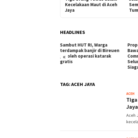
Kecelakaan Maut di Aceh
Sem
Jaya
Tum
HEADLINES
n pajak
Sambut HUT RI, Warga
Propam Polres Tula
pong di
terdampak banjir di Bireuen
Bawang Cek Kesiap
«
peroleh operasi katarak
Command Center 11
gratis
Seluruh Personel Si
Siaga Full Power
TAG:
ACEH JAYA
ACEH
Tiga
Jaya
Aceh J
kecela