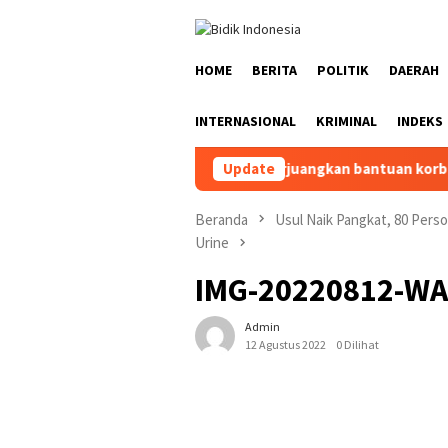
Loncat
ke
konten
HOME
BERITA
POLITIK
DAERAH
INTERNASIONAL
KRIMINAL
INDEKS
Bupati Aceh Timur perjuangkan bantuan korban banjir Rp5
Update
Beranda
Usul Naik Pangkat, 80 Perso
Urine
IMG-20220812-W
Admin
12 Agustus 2022
0 Dilihat