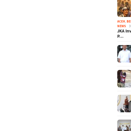
ACEH
,
BE
NEWS
3
JKA In
P…