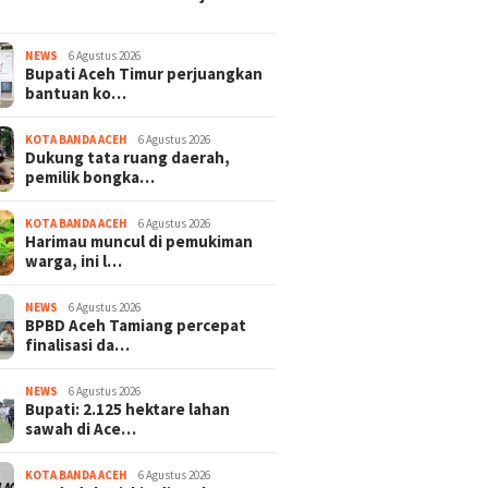
NEWS
6 Agustus 2026
Bupati Aceh Timur perjuangkan
bantuan ko…
KOTA BANDA ACEH
6 Agustus 2026
Dukung tata ruang daerah,
pemilik bongka…
KOTA BANDA ACEH
6 Agustus 2026
Harimau muncul di pemukiman
warga, ini l…
NEWS
6 Agustus 2026
BPBD Aceh Tamiang percepat
finalisasi da…
NEWS
6 Agustus 2026
Bupati: 2.125 hektare lahan
sawah di Ace…
KOTA BANDA ACEH
6 Agustus 2026