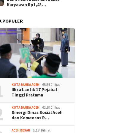
Karyawan Rp1,43…
A POPULER
1
KOTA BANDA ACEH
68854 Dilihat
Illiza Lantik 17 Pejabat
Tinggi Pratama
2
KOTA BANDA ACEH
63198 Dilihat
Sinergi Dinas Sosial Aceh
dan Kemensos R…
ACEH BESAR
61154 Dilihat