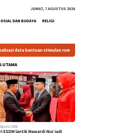
JUMAT, 7 AGUSTUS 2026
SOSIAL DAN BUDAYA
RELIGI
a bantuan stimulan rumah
Bupati: 2.125 hektare lahan s
A UTAMA
 Agustus 2026
i ESDM lantik Mawardi Nur jadi