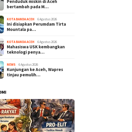
Penduduk miskin di Aceh
bertambah pada M…
KOTA BANDA ACEH
6 Agustus 2026
Ini disiapkan Perumdam Tirta
Mountala pa…
KOTA BANDA ACEH
6 Agustus 2026
Mahasiswa USK kembangkan
teknologi penya…
NEWS
6 Agustus 2026
Kunjungan ke Aceh, Wapres
tinjau pemulih…
OMI