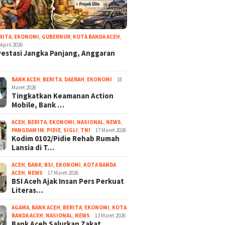
RITA
,
EKONOMI
,
GUBERNUR
,
KOTA BANDA ACEH
,
 April 2026
vestasi Jangka Panjang, Anggaran
BANK ACEH
,
BERITA
,
DAERAH
,
EKONOMI
18
Maret 2026
Tingkatkan Keamanan Action
Mobile, Bank …
ACEH
,
BERITA
,
EKONOMI
,
NASIONAL
,
NEWS
,
PANGDAM IM
,
PIDIE
,
SIGLI
,
TNI
17 Maret 2026
Kodim 0102/Pidie Rehab Rumah
Lansia di T…
ACEH
,
BANK
,
BSI
,
EKONOMI
,
KOTA BANDA
ACEH
,
NEWS
17 Maret 2026
BSI Aceh Ajak Insan Pers Perkuat
Literas…
AGAMA
,
BANK ACEH
,
BERITA
,
EKONOMI
,
KOTA
BANDA ACEH
,
NASIONAL
,
NEWS
13 Maret 2026
Bank Aceh Salurkan Zakat