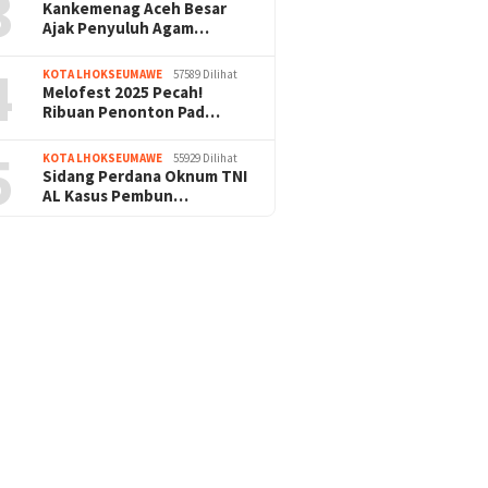
3
Kankemenag Aceh Besar
Ajak Penyuluh Agam…
4
KOTA LHOKSEUMAWE
57589 Dilihat
Melofest 2025 Pecah!
Ribuan Penonton Pad…
5
KOTA LHOKSEUMAWE
55929 Dilihat
Sidang Perdana Oknum TNI
AL Kasus Pembun…