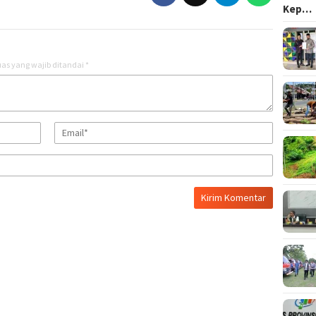
Kep…
as yang wajib ditandai
*