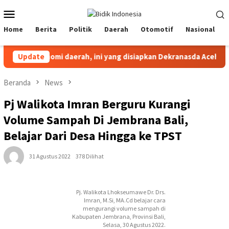
Loncat
Menu
ke
Mobile
konten
Home
Berita
Politik
Daerah
Otomotif
Nasional
kuat ekonomi daerah, ini yang disiapkan Dekranasda Aceh Besar
Update
Beranda
News
Pj Walikota Imran Berguru Kurangi
Volume Sampah Di Jembrana Bali,
Belajar Dari Desa Hingga ke TPST
31 Agustus 2022
378 Dilihat
Pj. Walikota Lhokseumawe Dr. Drs.
Imran, M.Si, MA.Cd belajar cara
mengurangi volume sampah di
Kabupaten Jembrana, Provinsi Bali,
Selasa, 30 Agustus 2022.