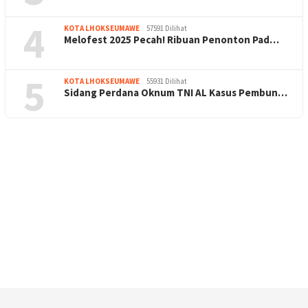
4
KOTA LHOKSEUMAWE
57591 Dilihat
Melofest 2025 Pecah! Ribuan Penonton Pad…
5
KOTA LHOKSEUMAWE
55931 Dilihat
Sidang Perdana Oknum TNI AL Kasus Pembun…