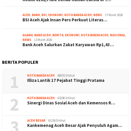
ACEH
,
BANK
,
BSI
,
EKONOMI
,
KOTA BANDA ACEH
,
NEWS
17 Maret 2026
BSI Aceh Ajak Insan Pers Perkuat Literas…
AGAMA
,
BANK ACEH
,
BERITA
,
EKONOMI
,
KOTA BANDA ACEH
,
NASIONAL
,
NEWS
13 Maret 2026
Bank Aceh Salurkan Zakat Karyawan Rp1,43…
BERITA POPULER
1
KOTA BANDA ACEH
68855 Dilihat
Illiza Lantik 17 Pejabat Tinggi Pratama
2
KOTA BANDA ACEH
63198 Dilihat
Sinergi Dinas Sosial Aceh dan Kemensos R…
3
ACEH BESAR
61156 Dilihat
Kankemenag Aceh Besar Ajak Penyuluh Agam…