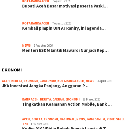
KOTA BANDA ACEH
7 Agustus 2026
Bupati Aceh Besar motivasi peserta Paski…
KOTA BANDA ACEH
7 Agustus 2026
Kembali pimpin UIN Ar Raniry, ini agenda…
NEWS
6 Agustus 2026
Menteri ESDM lantik Mawardi Nur jadi Kep…
EKONOMI
ACEH
,
BERITA
,
EKONOMI
,
GUBERNUR
,
KOTA BANDA ACEH
,
NEWS
3 April 2026
JKA Investasi Jangka Panjang, Anggaran P…
BANK ACEH
,
BERITA
,
DAERAH
,
EKONOMI
18 Maret 2026
Tingkatkan Keamanan Action Mobile, Bank …
ACEH
,
BERITA
,
EKONOMI
,
NASIONAL
,
NEWS
,
PANGDAM IM
,
PIDIE
,
SIGLI
,
TNI
17 Maret 2026
Kodim 0102/Pidie Rehab Rumah Lansia di T…