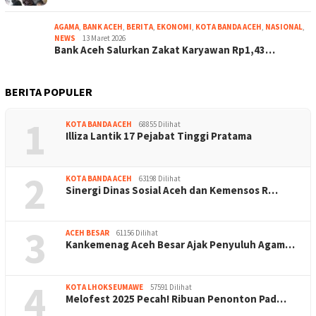
AGAMA
,
BANK ACEH
,
BERITA
,
EKONOMI
,
KOTA BANDA ACEH
,
NASIONAL
,
NEWS
13 Maret 2026
Bank Aceh Salurkan Zakat Karyawan Rp1,43…
BERITA POPULER
1
KOTA BANDA ACEH
68855 Dilihat
Illiza Lantik 17 Pejabat Tinggi Pratama
2
KOTA BANDA ACEH
63198 Dilihat
Sinergi Dinas Sosial Aceh dan Kemensos R…
3
ACEH BESAR
61156 Dilihat
Kankemenag Aceh Besar Ajak Penyuluh Agam…
4
KOTA LHOKSEUMAWE
57591 Dilihat
Melofest 2025 Pecah! Ribuan Penonton Pad…