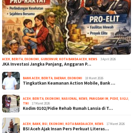
ACEH
,
BERITA
,
EKONOMI
,
GUBERNUR
,
KOTA BANDA ACEH
,
NEWS
3 April 2026
JKA Investasi Jangka Panjang, Anggaran P…
BANK ACEH
,
BERITA
,
DAERAH
,
EKONOMI
18 Maret 2026
Tingkatkan Keamanan Action Mobile, Bank …
ACEH
,
BERITA
,
EKONOMI
,
NASIONAL
,
NEWS
,
PANGDAM IM
,
PIDIE
,
SIGLI
,
TNI
17 Maret 2026
Kodim 0102/Pidie Rehab Rumah Lansia di T…
ACEH
,
BANK
,
BSI
,
EKONOMI
,
KOTA BANDA ACEH
,
NEWS
17 Maret 2026
BSI Aceh Ajak Insan Pers Perkuat Literas…