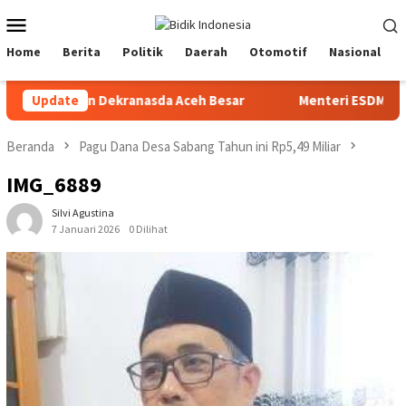
Loncat
Menu
ke
Mobile
konten
Home
Berita
Politik
Daerah
Otomotif
Nasional
g disiapkan Dekranasda Aceh Besar
Update
Menteri ESDM lantik 
Beranda
Pagu Dana Desa Sabang Tahun ini Rp5,49 Miliar
IMG_6889
Silvi Agustina
7 Januari 2026
0 Dilihat