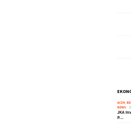
EKON
ACEH
,
BE
NEWS
3
JKA In
P…