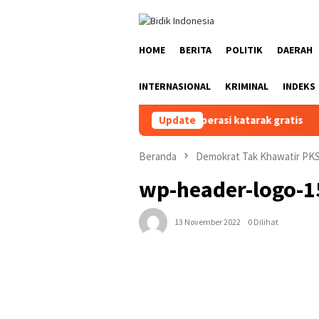
Loncat
ke
konten
HOME
BERITA
POLITIK
DAERAH
INTERNASIONAL
KRIMINAL
INDEKS
k banjir di Bireuen peroleh operasi katarak gratis
Update
Prop
Beranda
Demokrat Tak Khawatir PKS D
wp-header-logo-1
13 November 2022
0 Dilihat