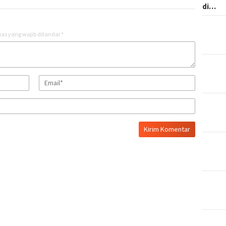
di…
as yang wajib ditandai
*