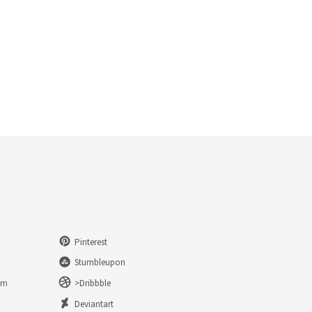
Pinterest
Stumbleupon
am
>Dribbble
n
Deviantart