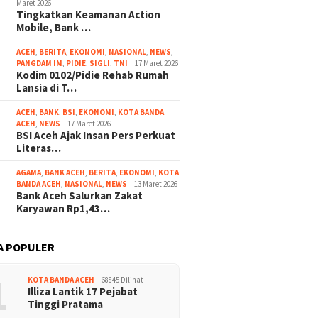
Maret 2026
Tingkatkan Keamanan Action
Mobile, Bank …
ACEH
,
BERITA
,
EKONOMI
,
NASIONAL
,
NEWS
,
PANGDAM IM
,
PIDIE
,
SIGLI
,
TNI
17 Maret 2026
Kodim 0102/Pidie Rehab Rumah
Lansia di T…
ACEH
,
BANK
,
BSI
,
EKONOMI
,
KOTA BANDA
ACEH
,
NEWS
17 Maret 2026
BSI Aceh Ajak Insan Pers Perkuat
Literas…
AGAMA
,
BANK ACEH
,
BERITA
,
EKONOMI
,
KOTA
BANDA ACEH
,
NASIONAL
,
NEWS
13 Maret 2026
Bank Aceh Salurkan Zakat
Karyawan Rp1,43…
A POPULER
1
KOTA BANDA ACEH
68845 Dilihat
Illiza Lantik 17 Pejabat
Tinggi Pratama