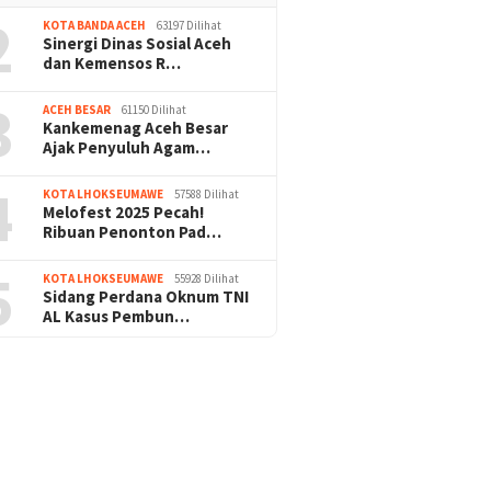
2
KOTA BANDA ACEH
63197 Dilihat
Sinergi Dinas Sosial Aceh
dan Kemensos R…
3
ACEH BESAR
61150 Dilihat
Kankemenag Aceh Besar
Ajak Penyuluh Agam…
4
KOTA LHOKSEUMAWE
57588 Dilihat
Melofest 2025 Pecah!
Ribuan Penonton Pad…
5
KOTA LHOKSEUMAWE
55928 Dilihat
Sidang Perdana Oknum TNI
AL Kasus Pembun…