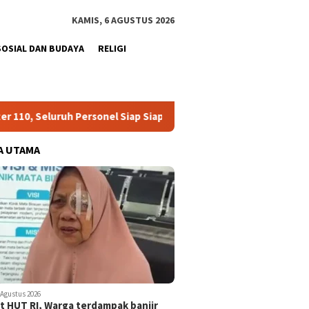
KAMIS, 6 AGUSTUS 2026
SOSIAL DAN BUDAYA
RELIGI
ruh Personel Siap Siap Siaga Full Power
Aceh Jaya terim
A UTAMA
 Agustus 2026
 HUT RI, Warga terdampak banjir